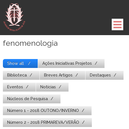
Pule
para
o
conteúdo
fenomenologia
Show all
Ações Iniciativas Projetos
Biblioteca
Breves Artigos
Destaques
Eventos
Notícias
Núcleos de Pesquisa
Número 1 - 2018 OUTONO/INVERNO
Número 2 - 2018 PRIMAREVA/VERÃO