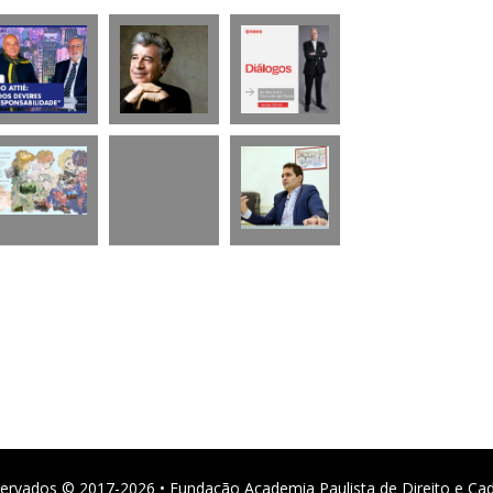
ervados © 2017-2026 • Fundação Academia Paulista de Direito e Ca