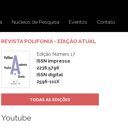
a
Núcleos de Pesquisa
Eventos
Contato
REVISTA POLIFONIA - EDIÇÃO ATUAL
Edição Número 17
ISSN impressa
2236.5796
ISSN digital
2596-111X
TODAS AS EDIÇÕES
Youtube