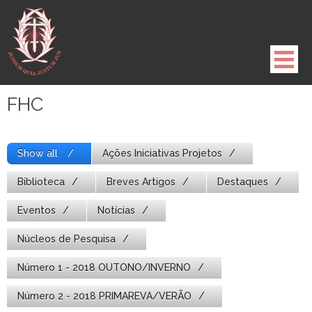
Pule
para
o
conteúdo
FHC
Show all
Ações Iniciativas Projetos
Biblioteca
Breves Artigos
Destaques
Eventos
Notícias
Núcleos de Pesquisa
Número 1 - 2018 OUTONO/INVERNO
Número 2 - 2018 PRIMAREVA/VERÃO