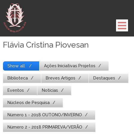
Pule
para
o
conteúdo
Flávia Cristina Piovesan
Show all
Ações Iniciativas Projetos
Biblioteca
Breves Artigos
Destaques
Eventos
Notícias
Núcleos de Pesquisa
Número 1 - 2018 OUTONO/INVERNO
Número 2 - 2018 PRIMAREVA/VERÃO