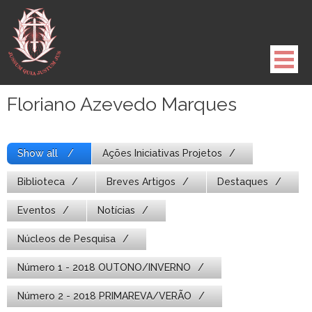
Pule
para
o
conteúdo
Floriano Azevedo Marques
Show all
Ações Iniciativas Projetos
Biblioteca
Breves Artigos
Destaques
Eventos
Notícias
Núcleos de Pesquisa
Número 1 - 2018 OUTONO/INVERNO
Número 2 - 2018 PRIMAREVA/VERÃO