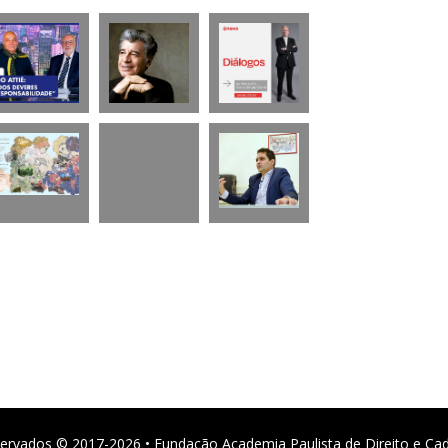
ervados © 2017-2026 • Fundação Academia Paulista de Direito e Ca