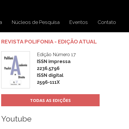
a
Núcleos de Pesquisa
Eventos
Contato
REVISTA POLIFONIA - EDIÇÃO ATUAL
Edição Número 17
ISSN impressa
2236.5796
ISSN digital
2596-111X
TODAS AS EDIÇÕES
Youtube