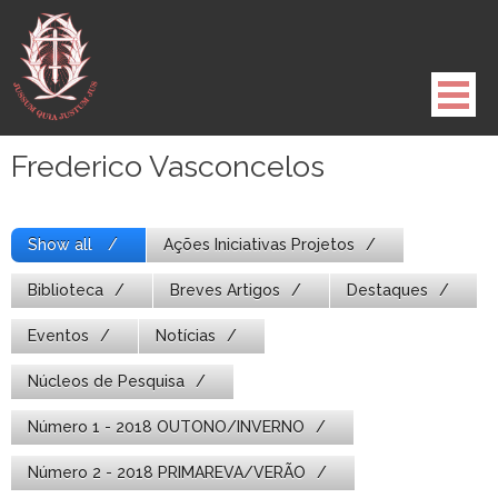
Pule
para
o
conteúdo
Frederico Vasconcelos
Show all
Ações Iniciativas Projetos
Biblioteca
Breves Artigos
Destaques
Eventos
Notícias
Núcleos de Pesquisa
Número 1 - 2018 OUTONO/INVERNO
Número 2 - 2018 PRIMAREVA/VERÃO