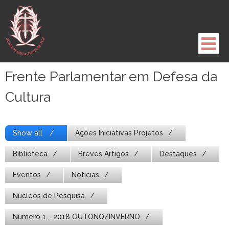
Pule
para
o
conteúdo
Frente Parlamentar em Defesa da
Cultura
Show all
Ações Iniciativas Projetos
Biblioteca
Breves Artigos
Destaques
Eventos
Notícias
Núcleos de Pesquisa
Número 1 - 2018 OUTONO/INVERNO