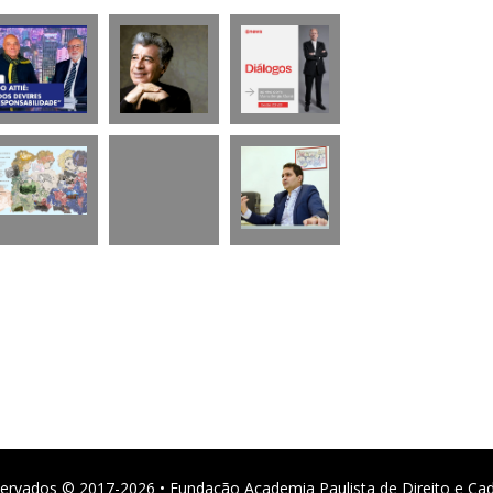
ervados © 2017-2026 • Fundação Academia Paulista de Direito e Ca