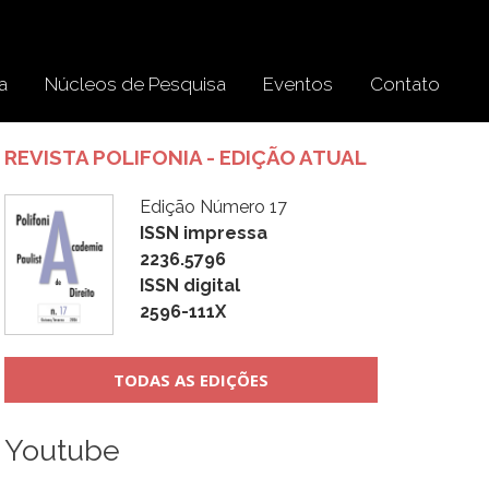
a
Núcleos de Pesquisa
Eventos
Contato
REVISTA POLIFONIA - EDIÇÃO ATUAL
Edição Número 17
ISSN impressa
2236.5796
ISSN digital
2596-111X
TODAS AS EDIÇÕES
Youtube