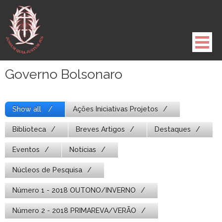
Pule
para
o
conteúdo
Governo Bolsonaro
Show all
Ações Iniciativas Projetos
Biblioteca
Breves Artigos
Destaques
Eventos
Notícias
Núcleos de Pesquisa
Número 1 - 2018 OUTONO/INVERNO
Número 2 - 2018 PRIMAREVA/VERÃO