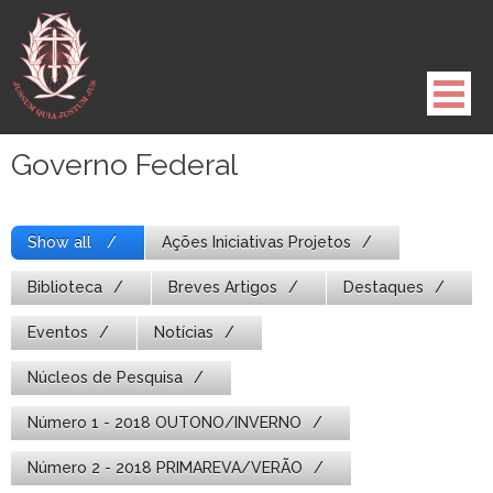
Pule
para
o
conteúdo
Governo Federal
Show all
Ações Iniciativas Projetos
Biblioteca
Breves Artigos
Destaques
Eventos
Notícias
Núcleos de Pesquisa
Número 1 - 2018 OUTONO/INVERNO
Número 2 - 2018 PRIMAREVA/VERÃO