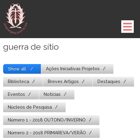
Pule
para
o
conteúdo
guerra de sítio
Show all
Ações Iniciativas Projetos
Biblioteca
Breves Artigos
Destaques
Eventos
Notícias
Núcleos de Pesquisa
Número 1 - 2018 OUTONO/INVERNO
Número 2 - 2018 PRIMAREVA/VERÃO