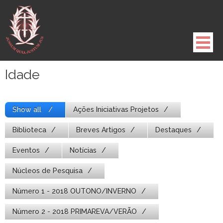
Pule
para
o
conteúdo
Idade
Show all
Ações Iniciativas Projetos
Biblioteca
Breves Artigos
Destaques
Eventos
Notícias
Núcleos de Pesquisa
Número 1 - 2018 OUTONO/INVERNO
Número 2 - 2018 PRIMAREVA/VERÃO