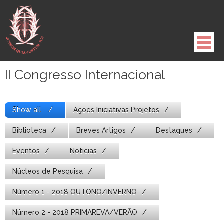
Pule
para
o
conteúdo
II Congresso Internacional
Show all
Ações Iniciativas Projetos
Biblioteca
Breves Artigos
Destaques
Eventos
Notícias
Núcleos de Pesquisa
Número 1 - 2018 OUTONO/INVERNO
Número 2 - 2018 PRIMAREVA/VERÃO