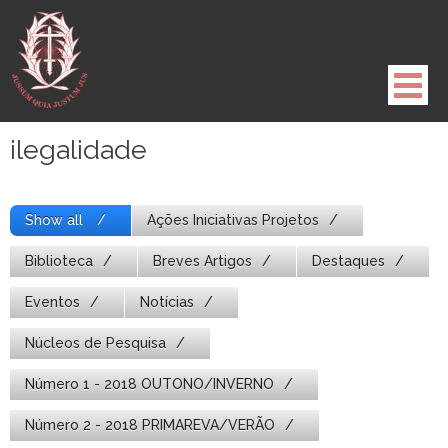
Pule
para
o
conteúdo
ilegalidade
Show all
Ações Iniciativas Projetos
Biblioteca
Breves Artigos
Destaques
Eventos
Notícias
Núcleos de Pesquisa
Número 1 - 2018 OUTONO/INVERNO
Número 2 - 2018 PRIMAREVA/VERÃO