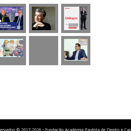
ervados © 2017-2026 • Fundação Academia Paulista de Direito e Ca