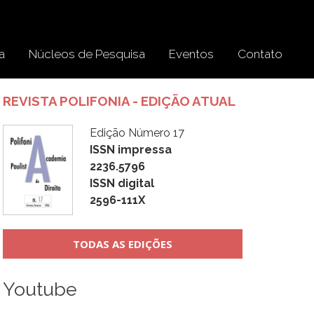
a
Núcleos de Pesquisa
Eventos
Contato
REVISTA POLIFONIA - EDIÇÃO ATUAL
Edição Número 17
ISSN impressa
2236.5796
ISSN digital
2596-111X
TODAS AS EDIÇÕES
Youtube