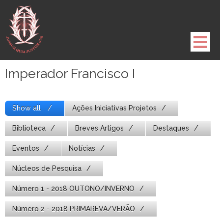
Pule
para
o
conteúdo
Imperador Francisco I
Show all
Ações Iniciativas Projetos
Biblioteca
Breves Artigos
Destaques
Eventos
Notícias
Núcleos de Pesquisa
Número 1 - 2018 OUTONO/INVERNO
Número 2 - 2018 PRIMAREVA/VERÃO