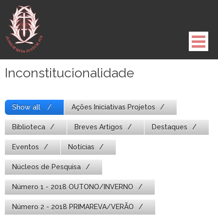
Pule
para
o
conteúdo
Inconstitucionalidade
Show all
Ações Iniciativas Projetos
Biblioteca
Breves Artigos
Destaques
Eventos
Notícias
Núcleos de Pesquisa
Número 1 - 2018 OUTONO/INVERNO
Número 2 - 2018 PRIMAREVA/VERÃO