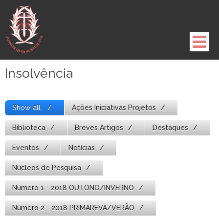
Pule
para
o
conteúdo
Insolvência
Show all
Ações Iniciativas Projetos
Biblioteca
Breves Artigos
Destaques
Eventos
Notícias
Núcleos de Pesquisa
Número 1 - 2018 OUTONO/INVERNO
Número 2 - 2018 PRIMAREVA/VERÃO