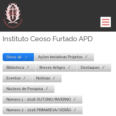
Pule
para
o
conteúdo
Instituto Ceoso Furtado APD
Show all
Ações Iniciativas Projetos
Biblioteca
Breves Artigos
Destaques
Eventos
Notícias
Núcleos de Pesquisa
Número 1 - 2018 OUTONO/INVERNO
Número 2 - 2018 PRIMAREVA/VERÃO