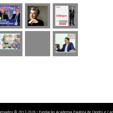
ervados © 2017-2026 • Fundação Academia Paulista de Direito e Ca