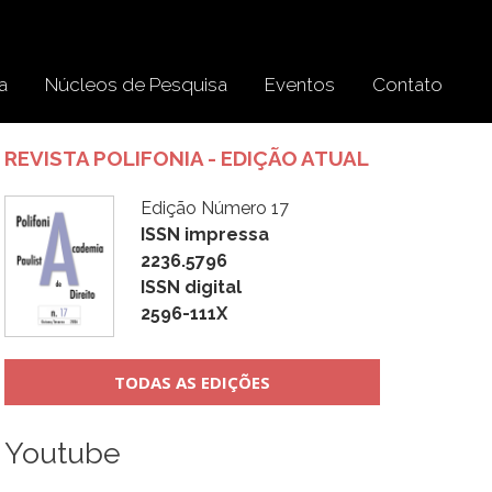
a
Núcleos de Pesquisa
Eventos
Contato
REVISTA POLIFONIA - EDIÇÃO ATUAL
Edição Número 17
ISSN impressa
2236.5796
ISSN digital
2596-111X
TODAS AS EDIÇÕES
Youtube