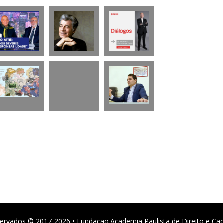
ervados © 2017-2026 • Fundação Academia Paulista de Direito e Ca