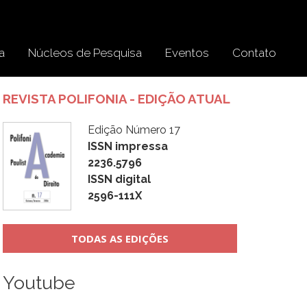
a
Núcleos de Pesquisa
Eventos
Contato
REVISTA POLIFONIA - EDIÇÃO ATUAL
Edição Número 17
ISSN impressa
2236.5796
ISSN digital
2596-111X
TODAS AS EDIÇÕES
Youtube