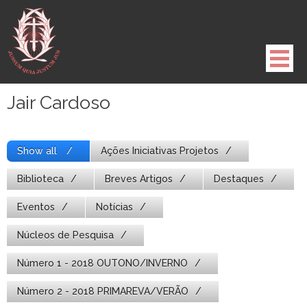
Pule
para
o
conteúdo
Jair Cardoso
Show all
Ações Iniciativas Projetos
Biblioteca
Breves Artigos
Destaques
Eventos
Notícias
Núcleos de Pesquisa
Número 1 - 2018 OUTONO/INVERNO
Número 2 - 2018 PRIMAREVA/VERÃO