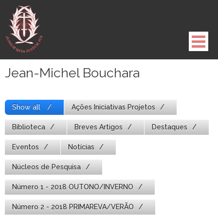
Pule
para
o
conteúdo
Jean-Michel Bouchara
Show all
Ações Iniciativas Projetos
Biblioteca
Breves Artigos
Destaques
Eventos
Notícias
Núcleos de Pesquisa
Número 1 - 2018 OUTONO/INVERNO
Número 2 - 2018 PRIMAREVA/VERÃO