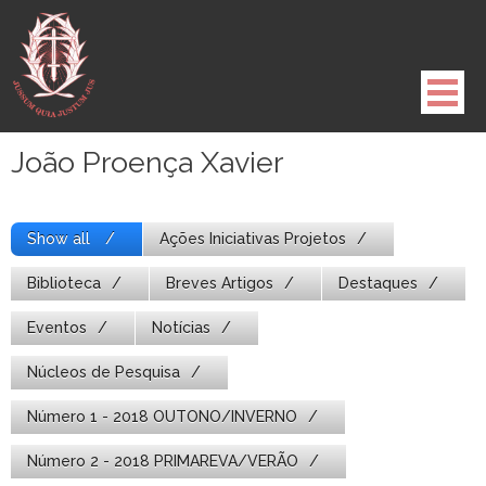
Pule
para
o
conteúdo
João Proença Xavier
Show all
Ações Iniciativas Projetos
Biblioteca
Breves Artigos
Destaques
Eventos
Notícias
Núcleos de Pesquisa
Número 1 - 2018 OUTONO/INVERNO
Número 2 - 2018 PRIMAREVA/VERÃO