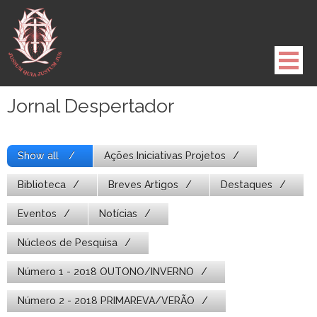
Pule
para
o
conteúdo
Jornal Despertador
Show all
Ações Iniciativas Projetos
Biblioteca
Breves Artigos
Destaques
Eventos
Notícias
Núcleos de Pesquisa
Número 1 - 2018 OUTONO/INVERNO
Número 2 - 2018 PRIMAREVA/VERÃO