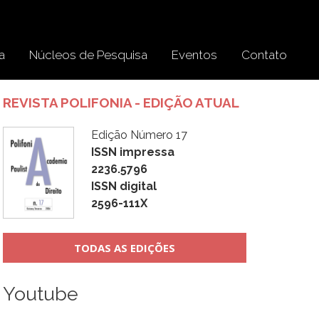
a
Núcleos de Pesquisa
Eventos
Contato
REVISTA POLIFONIA - EDIÇÃO ATUAL
Edição Número 17
ISSN impressa
2236.5796
ISSN digital
2596-111X
TODAS AS EDIÇÕES
Youtube