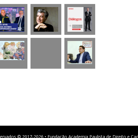
ervados © 2017-2026 • Fundação Academia Paulista de Direito e Ca