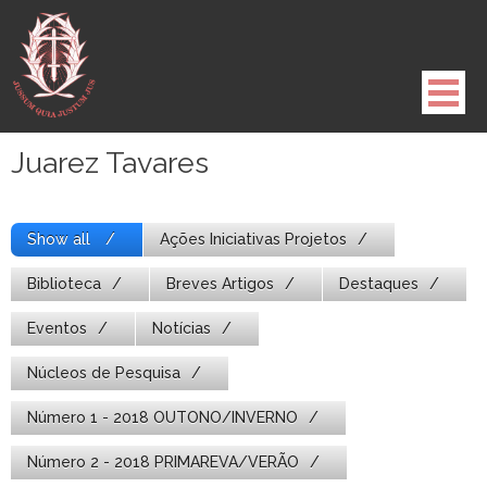
Pule
para
o
conteúdo
Juarez Tavares
Show all
Ações Iniciativas Projetos
Biblioteca
Breves Artigos
Destaques
Eventos
Notícias
Núcleos de Pesquisa
Número 1 - 2018 OUTONO/INVERNO
Número 2 - 2018 PRIMAREVA/VERÃO