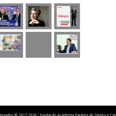
ervados © 2017-2026 • Fundação Academia Paulista de Direito e Ca