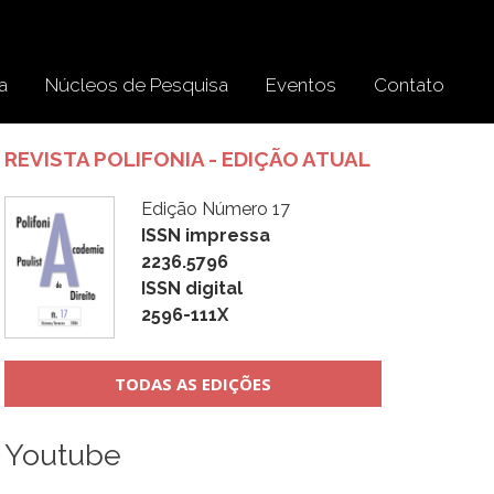
a
Núcleos de Pesquisa
Eventos
Contato
REVISTA POLIFONIA - EDIÇÃO ATUAL
Edição Número 17
ISSN impressa
2236.5796
ISSN digital
2596-111X
TODAS AS EDIÇÕES
Youtube