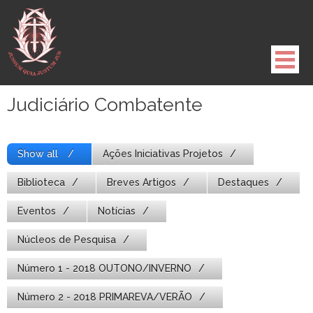
Pule
para
o
conteúdo
Judiciário Combatente
Show all
Ações Iniciativas Projetos
Biblioteca
Breves Artigos
Destaques
Eventos
Notícias
Núcleos de Pesquisa
Número 1 - 2018 OUTONO/INVERNO
Número 2 - 2018 PRIMAREVA/VERÃO