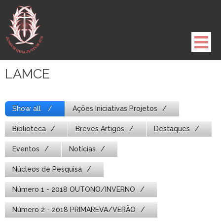
Pule
para
o
conteúdo
LAMCE
Show all
Ações Iniciativas Projetos
Biblioteca
Breves Artigos
Destaques
Eventos
Notícias
Núcleos de Pesquisa
Número 1 - 2018 OUTONO/INVERNO
Número 2 - 2018 PRIMAREVA/VERÃO