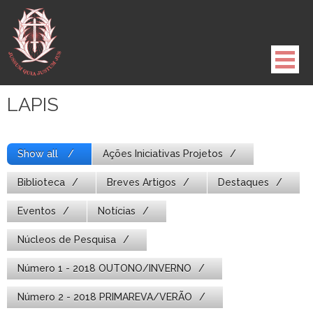
Pule
para
o
conteúdo
LAPIS
Show all
Ações Iniciativas Projetos
Biblioteca
Breves Artigos
Destaques
Eventos
Notícias
Núcleos de Pesquisa
Número 1 - 2018 OUTONO/INVERNO
Número 2 - 2018 PRIMAREVA/VERÃO