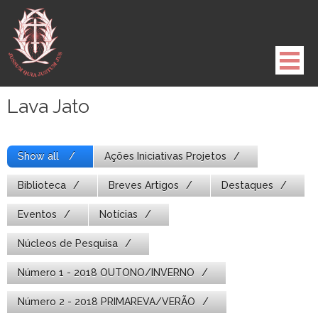
Pule
para
o
conteúdo
Lava Jato
Show all
Ações Iniciativas Projetos
Biblioteca
Breves Artigos
Destaques
Eventos
Notícias
Núcleos de Pesquisa
Número 1 - 2018 OUTONO/INVERNO
Número 2 - 2018 PRIMAREVA/VERÃO