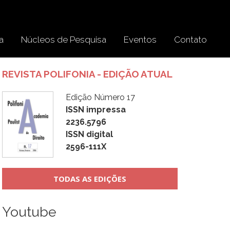
a
Núcleos de Pesquisa
Eventos
Contato
REVISTA POLIFONIA - EDIÇÃO ATUAL
Edição Número 17
ISSN impressa
2236.5796
ISSN digital
2596-111X
TODAS AS EDIÇÕES
Youtube