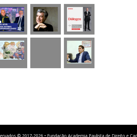
ervados © 2017-2026 • Fundação Academia Paulista de Direito e Ca