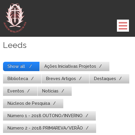
Pule
para
o
conteúdo
Leeds
Show all
Ações Iniciativas Projetos
Biblioteca
Breves Artigos
Destaques
Eventos
Notícias
Núcleos de Pesquisa
Número 1 - 2018 OUTONO/INVERNO
Número 2 - 2018 PRIMAREVA/VERÃO