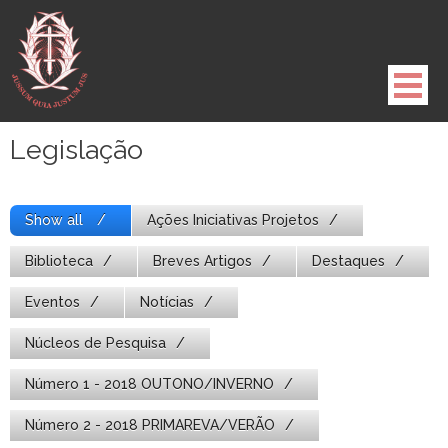
Pule
para
o
conteúdo
Legislação
Show all
Ações Iniciativas Projetos
Biblioteca
Breves Artigos
Destaques
Eventos
Notícias
Núcleos de Pesquisa
Número 1 - 2018 OUTONO/INVERNO
Número 2 - 2018 PRIMAREVA/VERÃO