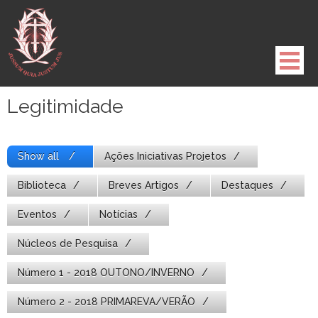
Pule
para
o
conteúdo
Legitimidade
Show all
Ações Iniciativas Projetos
Biblioteca
Breves Artigos
Destaques
Eventos
Notícias
Núcleos de Pesquisa
Número 1 - 2018 OUTONO/INVERNO
Número 2 - 2018 PRIMAREVA/VERÃO