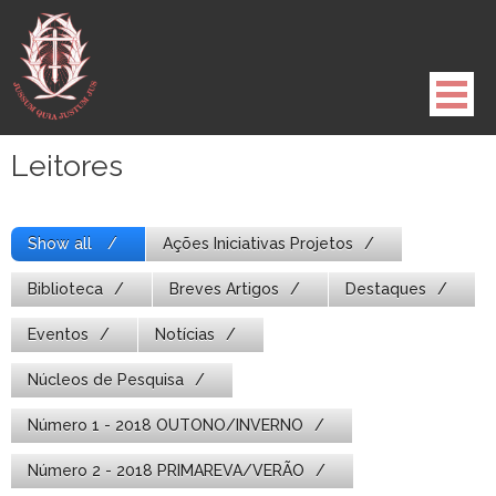
Pule
para
o
conteúdo
Leitores
Show all
Ações Iniciativas Projetos
Biblioteca
Breves Artigos
Destaques
Eventos
Notícias
Núcleos de Pesquisa
Número 1 - 2018 OUTONO/INVERNO
Número 2 - 2018 PRIMAREVA/VERÃO