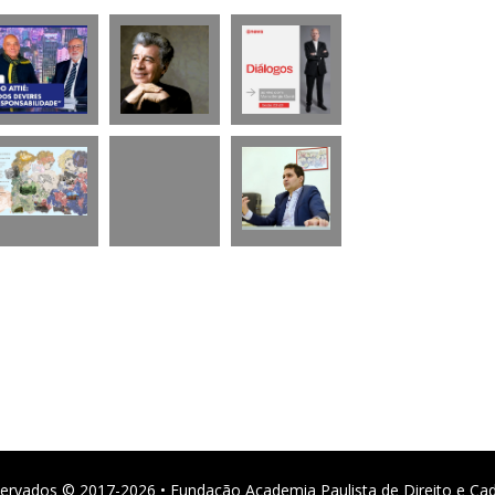
ervados © 2017-2026 • Fundação Academia Paulista de Direito e Ca