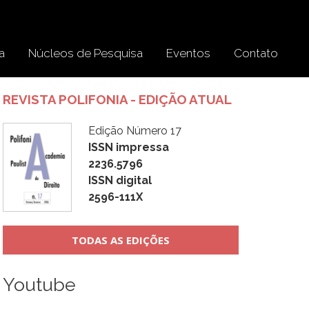
a
Núcleos de Pesquisa
Eventos
Contato
REVISTA POLIFONIA - EDIÇÃO ATUAL
Edição Número 17
ISSN impressa
2236.5796
ISSN digital
2596-111X
TODAS AS EDIÇÕES
Youtube