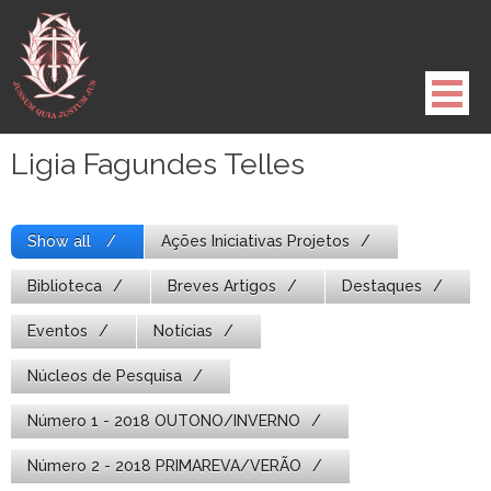
Pule
para
o
conteúdo
Ligia Fagundes Telles
Show all
Ações Iniciativas Projetos
Biblioteca
Breves Artigos
Destaques
Eventos
Notícias
Núcleos de Pesquisa
Número 1 - 2018 OUTONO/INVERNO
Número 2 - 2018 PRIMAREVA/VERÃO