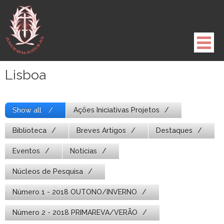
Pule
para
o
conteúdo
Lisboa
Show all
Ações Iniciativas Projetos
Biblioteca
Breves Artigos
Destaques
Eventos
Notícias
Núcleos de Pesquisa
Número 1 - 2018 OUTONO/INVERNO
Número 2 - 2018 PRIMAREVA/VERÃO