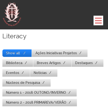
Pule
para
o
conteúdo
Literacy
Show all
Ações Iniciativas Projetos
Biblioteca
Breves Artigos
Destaques
Eventos
Notícias
Núcleos de Pesquisa
Número 1 - 2018 OUTONO/INVERNO
Número 2 - 2018 PRIMAREVA/VERÃO