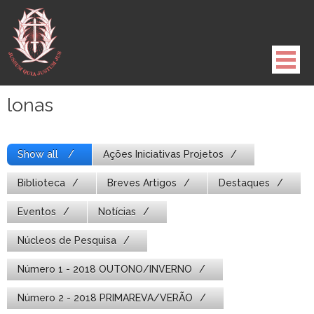
Pule
para
o
conteúdo
lonas
Show all
Ações Iniciativas Projetos
Biblioteca
Breves Artigos
Destaques
Eventos
Notícias
Núcleos de Pesquisa
Número 1 - 2018 OUTONO/INVERNO
Número 2 - 2018 PRIMAREVA/VERÃO