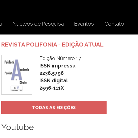
a
Núcleos de Pesquisa
Eventos
Contato
REVISTA POLIFONIA - EDIÇÃO ATUAL
Edição Número 17
ISSN impressa
2236.5796
ISSN digital
2596-111X
TODAS AS EDIÇÕES
Youtube