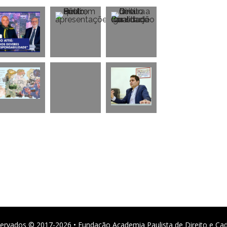
ervados © 2017-2026 • Fundação Academia Paulista de Direito e Ca