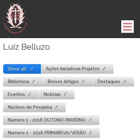
Pule
para
o
conteúdo
Luiz Belluzo
Show all
Ações Iniciativas Projetos
Biblioteca
Breves Artigos
Destaques
Eventos
Notícias
Núcleos de Pesquisa
Número 1 - 2018 OUTONO/INVERNO
Número 2 - 2018 PRIMAREVA/VERÃO