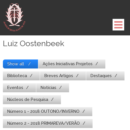
Pule
para
o
conteúdo
Luiz Oostenbeek
Show all
Ações Iniciativas Projetos
Biblioteca
Breves Artigos
Destaques
Eventos
Notícias
Núcleos de Pesquisa
Número 1 - 2018 OUTONO/INVERNO
Número 2 - 2018 PRIMAREVA/VERÃO