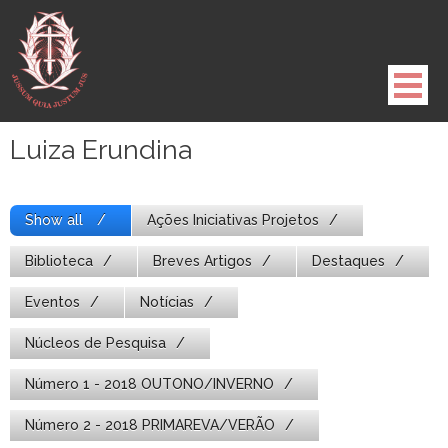
Pule
para
o
conteúdo
Luiza Erundina
Show all
Ações Iniciativas Projetos
Biblioteca
Breves Artigos
Destaques
Eventos
Notícias
Núcleos de Pesquisa
Número 1 - 2018 OUTONO/INVERNO
Número 2 - 2018 PRIMAREVA/VERÃO