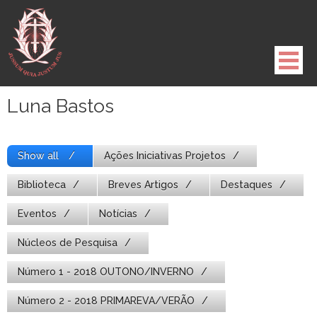
Pule
para
o
conteúdo
Luna Bastos
Show all
Ações Iniciativas Projetos
Biblioteca
Breves Artigos
Destaques
Eventos
Notícias
Núcleos de Pesquisa
Número 1 - 2018 OUTONO/INVERNO
Número 2 - 2018 PRIMAREVA/VERÃO