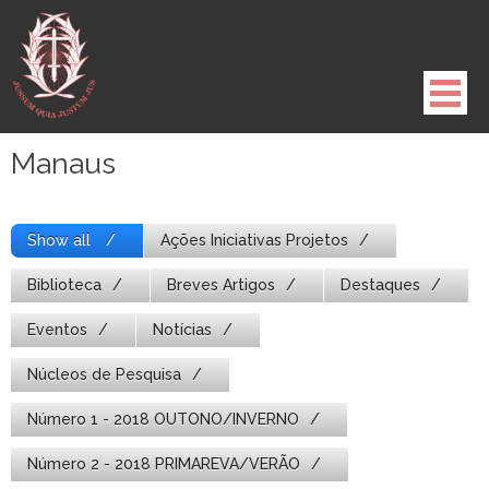
Pule
para
o
conteúdo
Manaus
Show all
Ações Iniciativas Projetos
Biblioteca
Breves Artigos
Destaques
Eventos
Notícias
Núcleos de Pesquisa
Número 1 - 2018 OUTONO/INVERNO
Número 2 - 2018 PRIMAREVA/VERÃO