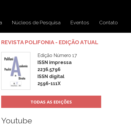
a
Núcleos de Pesquisa
Eventos
Contato
REVISTA POLIFONIA - EDIÇÃO ATUAL
Edição Número 17
ISSN impressa
2236.5796
ISSN digital
2596-111X
TODAS AS EDIÇÕES
Youtube