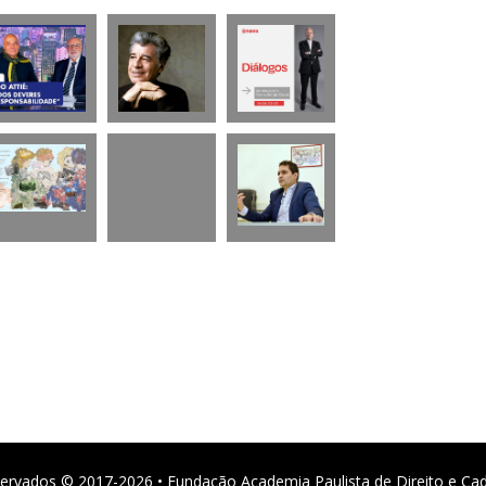
ervados © 2017-2026 • Fundação Academia Paulista de Direito e Ca